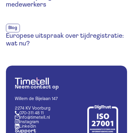
medewerkers
Blog
Europese uitspraak over tijdregistratie:
wat nu?
Neem contact op
Willem de Bijelaan 147
2274 KV Voorburg
070-311 48 11
info@timetell.nl
Instagram
Linkedin
Support