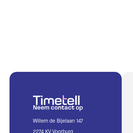
Pl
Ve
Ma
Ko
De
Ma
Neem contact op
Ra
Willem de Bijelaan 147
Ko
2274 KV Voorburg