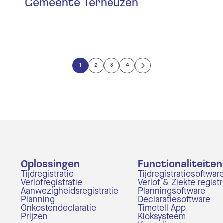
Gemeente Terneuzen
anningsoftware
rlof & Ziekte registratiesoftware
1
2
3
4
ilnotificaties
ppelingen
claratiesoftware
ilnotificaties
Oplossingen
Functionaliteiten
Tijdregistratie
Tijdregistratiesoftwar
Verlofregistratie
Verlof & Ziekte regist
pportages
Aanwezigheidsregistratie
Planningsoftware
Planning
Declaratiesoftware
Onkostendeclaratie
Timetell App
ppelingen
Prijzen
Kloksysteem