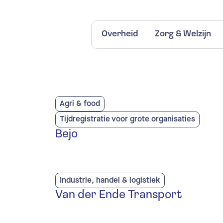
Overheid
Zorg & Welzijn
Ve
Au
Ko
Ra
Agri & food
Tijdregistratie voor grote organisaties
Bejo
Ti
Kl
Industrie, handel & logistiek
Ko
Van der Ende Transport
Ra