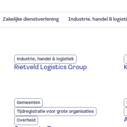
Zakelijke dienstverlening
Industrie, handel & logist
rlof & Ziekte registratiesoftware
tomatische berekeningen
ppelingen
pportages
Industrie, handel & logistiek
Rietveld Logistics Group
jdregistratiesoftware
oksysteem
Gemeenten
ppelingen
Tijdregistratie voor grote organisaties
Overheid
pportages