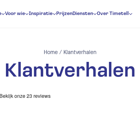
n
Voor wie
Inspiratie
Prijzen
Diensten
Over Timetell
stratie
egistratie
gheidsregistratie
Home
/
Klantverhalen
g
Klantverhalen
endeclaratie
jdregistratiesoftware
oksysteem
ilnotificaties
pportages