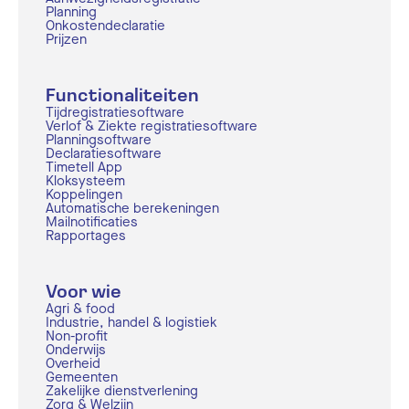
Planning
Onkostendeclaratie
Prijzen
Functionaliteiten
Tijdregistratiesoftware
Verlof & Ziekte registratiesoftware
Planningsoftware
Declaratiesoftware
Timetell App
Kloksysteem
Koppelingen
Automatische berekeningen
Mailnotificaties
Rapportages
Voor wie
Agri & food
Industrie, handel & logistiek
Non-profit
Onderwijs
Overheid
Gemeenten
Zakelijke dienstverlening
Zorg & Welzijn