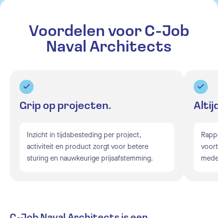
Voordelen voor C-Job
Naval Architects
Grip op projecten.
Altij
Inzicht in tijdsbesteding per project,
Rappo
activiteit en product zorgt voor betere
voort
sturing en nauwkeurige prijsafstemming.
mede
C-Job Naval Architects is een