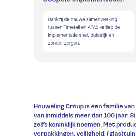
Pl
Dankzij de nauwe samenwerking
tussen Timetell en AFAS verliep de
Ve
implementatie snel, duidelijk en
zonder zorgen.
Ma
Ko
De
Ma
Houweling Group is een familie van
Ra
van inmiddels meer dan 100 jaar. S
zelfs koninklijk noemen. Met produ
Ko
verpakkingen, veiligheid, (glas)tui