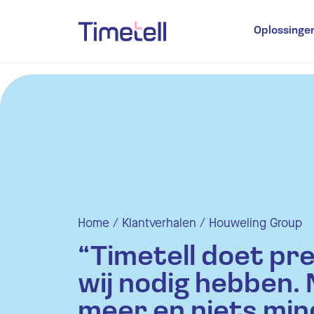
Ga naar inhoud
Oplossinge
Tijdregi
Verlofr
Aanwezi
Plannin
Onkost
Ti
Home
/
Klantverhalen
/
Houweling Group
Kl
“Timetell doet pr
Ma
wij nodig hebben. 
meer en niets min
Ra