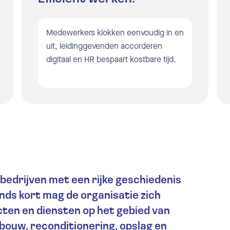
anningsoftware
Medewerkers klokken eenvoudig in en
uit, leidinggevenden accorderen
rlof & Ziekte registratiesoftware
digitaal en HR bespaart kostbare tijd.
ilnotificaties
ppelingen
claratiesoftware
ilnotificaties
 bedrijven met een rijke geschiedenis
pportages
inds kort mag de organisatie zich
cten en diensten op het gebied van
ppelingen
nbouw, reconditionering, opslag en